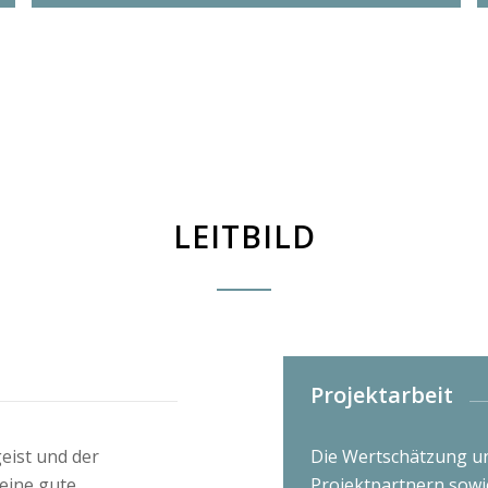
LEITBILD
Projektarbeit
eist und der
Die Wertschätzung u
 eine gute
Projektpartnern sowi