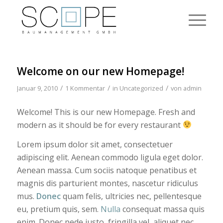
Welcome on our new Homepage!
/
/
/
Januar 9, 2010
1 Kommentar
in
Uncategorized
von
admin
Welcome! This is our new Homepage. Fresh and
modern as it should be for every restaurant
Lorem ipsum dolor sit amet, consectetuer
adipiscing elit. Aenean commodo ligula eget dolor.
Aenean massa. Cum sociis natoque penatibus et
magnis dis parturient montes, nascetur ridiculus
mus.
Donec
quam felis, ultricies nec, pellentesque
eu, pretium quis, sem.
Nulla
consequat massa quis
enim. Donec pede justo, fringilla vel, aliquet nec,