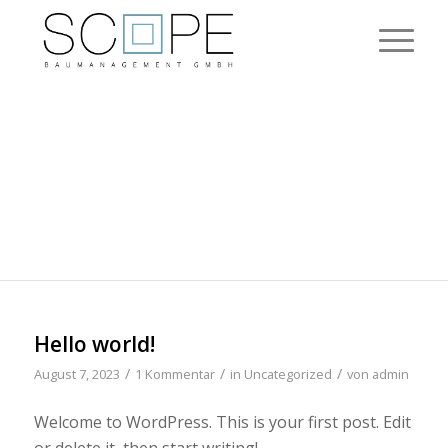
LATEST
NEWS
Kitchen Chat and more…
Hello world!
/
/
/
August 7, 2023
1 Kommentar
in
Uncategorized
von
admin
Welcome to WordPress. This is your first post. Edit
or delete it, then start writing!